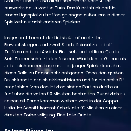
Startelf-Einsatz und direkt sein erstes Serie A Tor –
auswärts bei Juventus Turin. Das Kunststück dort in
einem Ligaspiel zu treffen gelangen außer ihm in dieser
Spielzeit nur acht anderen Spielern.
Insgesamt kommt der Linksfuß auf achtzehn
Einwechslungen und zwölf Startelfeinsätze bei elf
Treffern und drei Assists. Eine sehr ordentliche Quote.
Sein Trainer schätzt den frischen Wind den er Genua als
Joker einhauchen kann und als junger Spieler kam ihm
diese Rolle zu Beginn sehr entgegen. Ohne den großen
Druck konnte er sich akklimatisieren und für die erste Elf
empfehlen. Von den letzten sieben Partien durfte er
fünf über die vollen 90 Minuten bestreiten. Zusätzlich zu
seinen elf Toren kommen weitere zwei in der Coppa
Italia. Im Schnitt kommt Schick alle 92 Minuten zu einer
direkten Torbeteiligung. Eine tolle Quote.
Seltener Stürmertyp