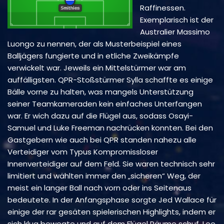
Raffinessen.
Exemplarisch ist der
Australier Massimo
Luongo zu nennen, der als Musterbeispiel eines
Balljägers fungierte und in etliche Zweikämpfe
verwickelt war. Jeweils ein Mittelstürmer war am
auffälligsten. QPR-Stoßstürmer Sylla schaffte es einige
Bälle vorne zu halten, was mangels Unterstützung
seiner Teamkameraden kein einfaches Unterfangen
war. Er wich dazu auf die Flügel aus, sodass Osayi-
Samuel und Luke Freeman nachrücken konnten. Bei den
Gastgebern wie auch bei QPR standen nahezu alle
Verteidiger vom Typus Kompromissloser
Innenverteidiger auf dem Feld. Sie waren technisch sehr
limitiert und wählten immer den „sicheren“ Weg, der
meist ein langer Ball nach vorn oder ins Seitenaus
bedeutete. In der Anfangsphase sorgte Jed Wallace für
einige der rar gesäten spielerischen Highlights, indem er
sich klug bewegte und auf dem Flügel Räume schuf. Lee