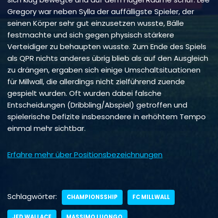
Gregory war neben Sylla der auffälligste Spieler, der
seinen Körper sehr gut einzusetzen wusste, Bälle
festmachte und sich gegen physisch stärkere
Verteidiger zu behaupten wusste. Zum Ende des Spiels
als QPR nichts anderes übrig blieb als auf den Ausgleich
zu drängen, ergaben sich einige Umschaltsituationen
für Millwall, die allerdings nicht zielführend zuende
gespielt wurden. Oft wurden dabei falsche
Entscheidungen (Dribbling/Abspiel) getroffen und
spielerische Defizite insbesondere in erhöhtem Tempo
einmal mehr sichtbar.
Erfahre mehr über Positionsbezeichnungen
Schlagwörter:
CHAMPIONSSHIP
FC MILLWALL
JED WALLACE
MASSIMO LUONGO