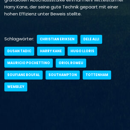
Harry Kane, der seine gute Technik gepaart mit einer
hohen Effizienz unter Beweis stellte.
Schlagwörter:
CHRISTIAN ERIKSEN
DELE ALLI
DUSAN TADIC
HARRY KANE
HUGO LLORIS
MAURICIO POCHETTINO
ORIOL ROMEU
SOUFIANE BOUFAL
SOUTHAMPTON
TOTTENHAM
WEMBLEY