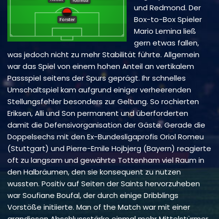
und Redmond. Der
Box-to-Box Spieler
Mario Lemina ließ
gern etwas fallen,
was jedoch nicht zu mehr Stabilität führte. Allgemein
war das Spiel von einem hohen Anteil an vertikalem
Passspiel seitens der Spurs geprägt. Ihr schnelles
Umschaltspiel kam aufgrund einiger verheerenden
Stellungsfehler besonders zur Geltung. So rochierten
Eriksen, Alli und Son permanent und überforderten
damit die Defensivorganisation der Gäste. Gerade die
Doppelsechs mit den Ex-Bundesligaprofis Oriol Romeu
(Stuttgart) und Pierre-Emile Hojbjerg (Bayern) reagierte
oft zu langsam und gewährte Tottenham viel Raum in
den Halbräumen, den sie konsequent zu nutzen
wussten. Positiv auf Seiten der Saints hervorzuheben
war Soufiane Boufal, der durch einige Dribblings
Vorstöße initiierte. Man of the Match war mit einer
grandiosen Abschlussstärke einmal mehr Mittelstürmer