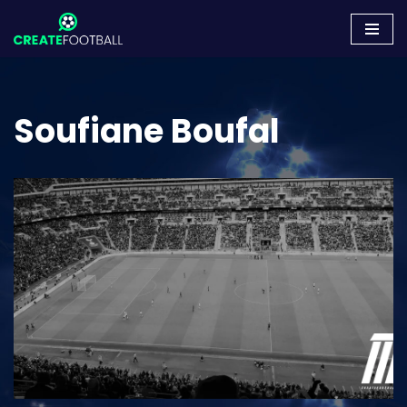
Zum
Inhalt
springen
Soufiane Boufal